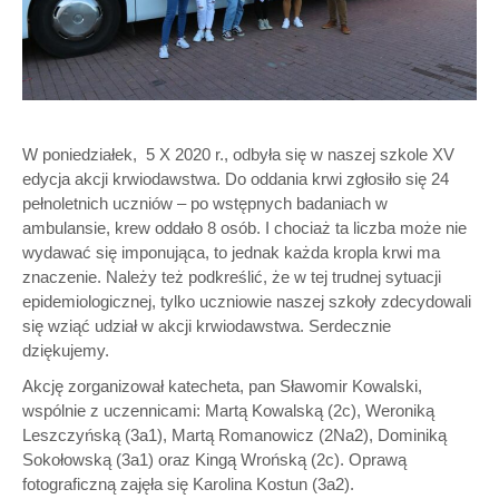
W poniedziałek, 5 X 2020 r., odbyła się w naszej szkole XV
edycja akcji krwiodawstwa. Do oddania krwi zgłosiło się 24
pełnoletnich uczniów – po wstępnych badaniach w
ambulansie, krew oddało 8 osób. I chociaż ta liczba może nie
wydawać się imponująca, to jednak każda kropla krwi ma
znaczenie.
Należy też podkreślić, że w tej trudnej sytuacji
epidemiologicznej, tylko uczniowie naszej szkoły zdecydowali
się wziąć udział w akcji krwiodawstwa. Serdecznie
dziękujemy.
Akcję zorganizował katecheta, pan Sławomir Kowalski,
wspólnie z uczennicami: Martą Kowalską (2c), Weroniką
Leszczyńską (3a1), Martą Romanowicz (2Na2), Dominiką
Sokołowską (3a1) oraz Kingą Wrońską (2c). Oprawą
fotograficzną zajęła się Karolina Kostun (3a2).